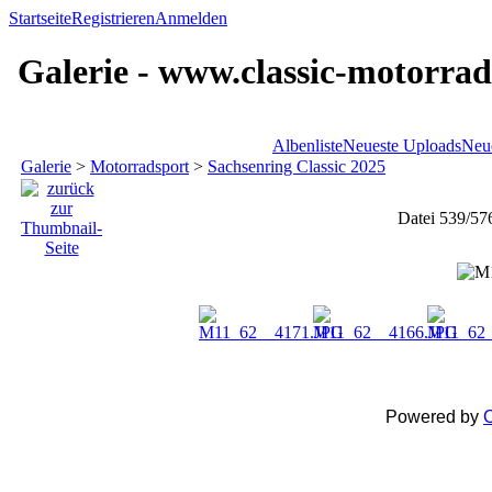
Startseite
Registrieren
Anmelden
Galerie - www.classic-motorrad
Albenliste
Neueste Uploads
Neu
Galerie
>
Motorradsport
>
Sachsenring Classic 2025
Datei 539/57
Powered by
C