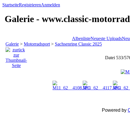
Startseite
Registrieren
Anmelden
Galerie - www.classic-motorrad
Albenliste
Neueste Uploads
Neu
Galerie
>
Motorradsport
>
Sachsenring Classic 2025
Datei 533/57
Powered by
C