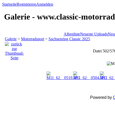
Startseite
Registrieren
Anmelden
Galerie - www.classic-motorrad
Albenliste
Neueste Uploads
Neu
Galerie
>
Motorradsport
>
Sachsenring Classic 2025
Datei 502/57
Powered by
C