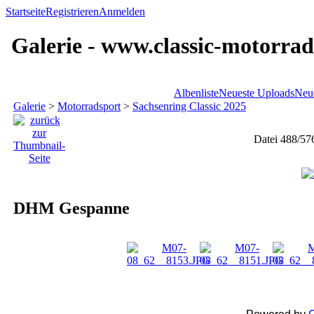
Startseite
Registrieren
Anmelden
Galerie - www.classic-motorrad
Albenliste
Neueste Uploads
Neu
Galerie
>
Motorradsport
>
Sachsenring Classic 2025
Datei 488/57
DHM Gespanne