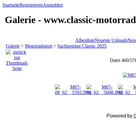
Startseite
Registrieren
Anmelden
Galerie - www.classic-motorrad
Albenliste
Neueste Uploads
Neu
Galerie
>
Motorradsport
>
Sachsenring Classic 2025
Datei 460/57
Powered by
C