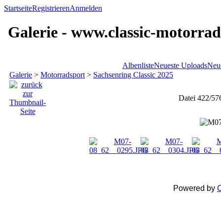
Startseite
Registrieren
Anmelden
Galerie - www.classic-motorrad
Albenliste
Neueste Uploads
Neu
Galerie
>
Motorradsport
>
Sachsenring Classic 2025
Datei 422/57
Powered by
C