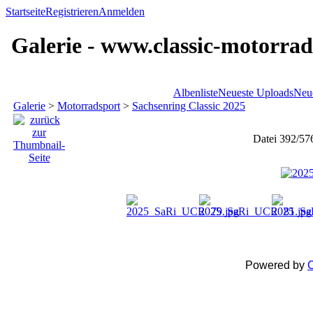
Startseite
Registrieren
Anmelden
Galerie - www.classic-motorrad
Albenliste
Neueste Uploads
Neu
Galerie
>
Motorradsport
>
Sachsenring Classic 2025
Datei 392/57
Powered by
C