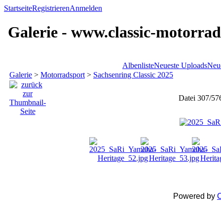
Startseite
Registrieren
Anmelden
Galerie - www.classic-motorrad
Albenliste
Neueste Uploads
Neu
Galerie
>
Motorradsport
>
Sachsenring Classic 2025
Datei 307/57
Powered by
C