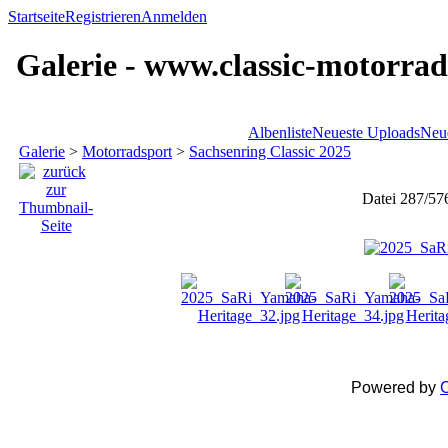
Startseite
Registrieren
Anmelden
Galerie - www.classic-motorrad
Albenliste
Neueste Uploads
Neu
Galerie
>
Motorradsport
>
Sachsenring Classic 2025
Datei 287/57
Powered by
C