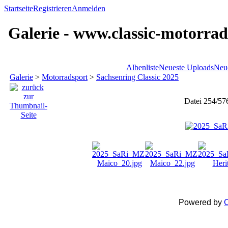
Startseite
Registrieren
Anmelden
Galerie - www.classic-motorrad
Albenliste
Neueste Uploads
Neu
Galerie
>
Motorradsport
>
Sachsenring Classic 2025
Datei 254/57
Powered by
C