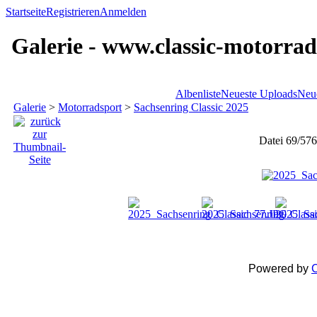
Startseite
Registrieren
Anmelden
Galerie - www.classic-motorrad
Albenliste
Neueste Uploads
Neu
Galerie
>
Motorradsport
>
Sachsenring Classic 2025
Datei 69/576
Powered by
C