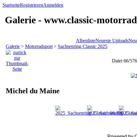
Startseite
Registrieren
Anmelden
Galerie - www.classic-motorrad
Albenliste
Neueste Uploads
Neu
Galerie
>
Motorradsport
>
Sachsenring Classic 2025
Datei 66/576
Michel du Maine
Powered by
C