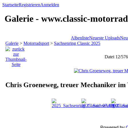
Startseite
Registrieren
Anmelden
Galerie - www.classic-motorrad
Albenliste
Neueste Uploads
Neu
Galerie
>
Motorradsport
>
Sachsenring Classic 2025
Datei 12/576
Chris Groeneweg, treuer Mechaniker im
Powered by
C