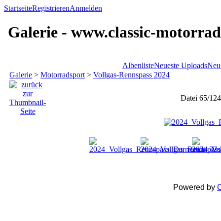
Startseite
Registrieren
Anmelden
Galerie - www.classic-motorrad
Albenliste
Neueste Uploads
Neu
Galerie
>
Motorradsport
>
Vollgas-Rennspass 2024
Datei 65/124
Powered by
C