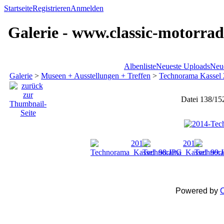
Startseite
Registrieren
Anmelden
Galerie - www.classic-motorrad
Albenliste
Neueste Uploads
Neu
Galerie
>
Museen + Ausstellungen + Treffen
>
Technorama Kassel
Datei 138/15
Powered by
C