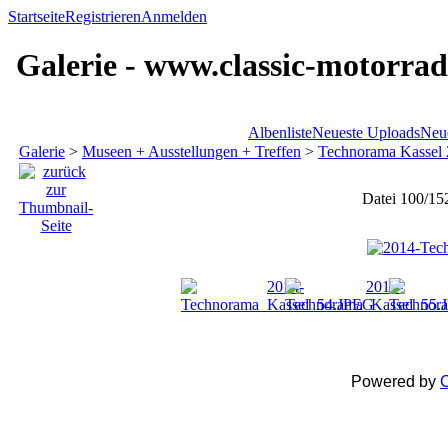
Startseite
Registrieren
Anmelden
Galerie - www.classic-motorrad
Albenliste
Neueste Uploads
Neu
Galerie
>
Museen + Ausstellungen + Treffen
>
Technorama Kassel
Datei 100/15
Powered by
C