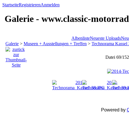
Startseite
Registrieren
Anmelden
Galerie - www.classic-motorrad
Albenliste
Neueste Uploads
Neu
Galerie
>
Museen + Ausstellungen + Treffen
>
Technorama Kassel
Datei 69/152
Powered by
C