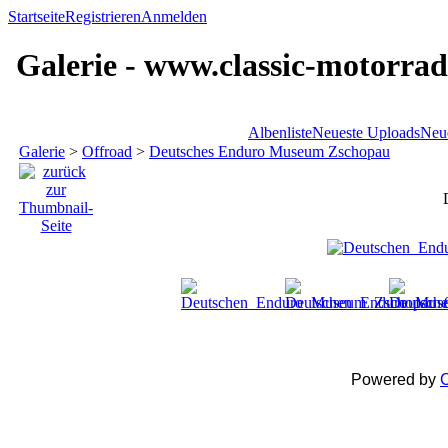
Startseite
Registrieren
Anmelden
Galerie - www.classic-motorrad
Albenliste
Neueste Uploads
Neu
Galerie
>
Offroad
>
Deutsches Enduro Museum Zschopau
Powered by
C