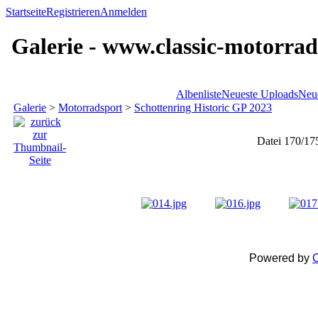
Startseite
Registrieren
Anmelden
Galerie - www.classic-motorrad
Albenliste
Neueste Uploads
Neu
Galerie
>
Motorradsport
>
Schottenring Historic GP 2023
Datei 170/17
Powered by
C