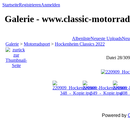
Startseite
Registrieren
Anmelden
Galerie - www.classic-motorrad
Albenliste
Neueste Uploads
Neu
Galerie
>
Motorradsport
>
Hockenheim Classics 2022
Datei 28/309
Powered by
C