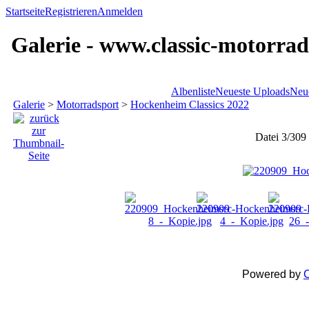
Startseite
Registrieren
Anmelden
Galerie - www.classic-motorrad
Albenliste
Neueste Uploads
Neu
Galerie
>
Motorradsport
>
Hockenheim Classics 2022
Datei 3/309
Powered by
C