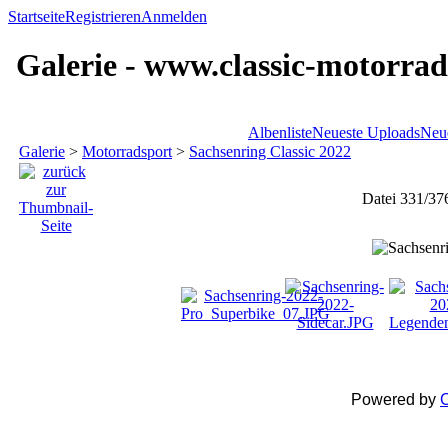
Startseite
Registrieren
Anmelden
Galerie - www.classic-motorrad
Albenliste
Neueste Uploads
Neu
Galerie
>
Motorradsport
>
Sachsenring Classic 2022
Datei 331/37
Powered by
C