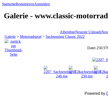
Startseite
Registrieren
Anmelden
Galerie - www.classic-motorrad
Albenliste
Neueste Uploads
Neu
Galerie
>
Motorradsport
>
Sachsenring Classic 2022
Datei 250/37
Powered by
C