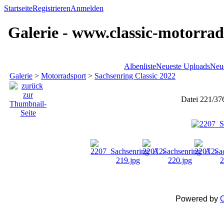
Startseite
Registrieren
Anmelden
Galerie - www.classic-motorrad
Albenliste
Neueste Uploads
Neu
Galerie
>
Motorradsport
>
Sachsenring Classic 2022
Datei 221/37
Powered by
C