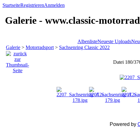
Startseite
Registrieren
Anmelden
Galerie - www.classic-motorrad
Albenliste
Neueste Uploads
Neu
Galerie
>
Motorradsport
>
Sachsenring Classic 2022
Datei 180/37
Powered by
C