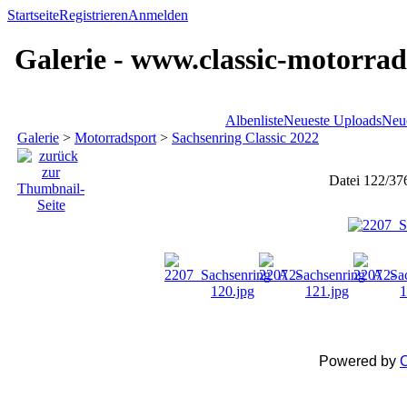
Startseite
Registrieren
Anmelden
Galerie - www.classic-motorrad
Albenliste
Neueste Uploads
Neu
Galerie
>
Motorradsport
>
Sachsenring Classic 2022
Datei 122/37
Powered by
C