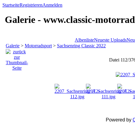
Startseite
Registrieren
Anmelden
Galerie - www.classic-motorrad
Albenliste
Neueste Uploads
Neu
Galerie
>
Motorradsport
>
Sachsenring Classic 2022
Datei 112/37
Powered by
C