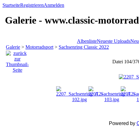
Startseite
Registrieren
Anmelden
Galerie - www.classic-motorrad
Albenliste
Neueste Uploads
Neu
Galerie
>
Motorradsport
>
Sachsenring Classic 2022
Datei 104/37
Powered by
C