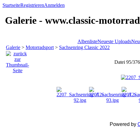
Startseite
Registrieren
Anmelden
Galerie - www.classic-motorrad
Albenliste
Neueste Uploads
Neu
Galerie
>
Motorradsport
>
Sachsenring Classic 2022
Datei 95/376
Powered by
C