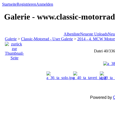
Startseite
Registrieren
Anmelden
Galerie - www.classic-motorrad
Albenliste
Neueste Uploads
Neu
Galerie
>
Classic-Motorrad - User Galerie
>
2014 - 4. MCW Motors
Datei 40/336
Powered by
C