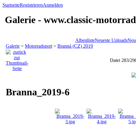
Startseite
Registrieren
Anmelden
Galerie - www.classic-motorrad
Albenliste
Neueste Uploads
Neu
Galerie
>
Motorradsport
>
Branná (CZ) 2019
Datei 283/29
Branna_2019-6