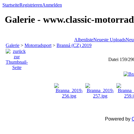
Startseite
Registrieren
Anmelden
Galerie - www.classic-motorrad
Albenliste
Neueste Uploads
Neu
Galerie
>
Motorradsport
>
Branná (CZ) 2019
Datei 159/29
Powered by
C