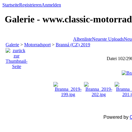
Startseite
Registrieren
Anmelden
Galerie - www.classic-motorrad
Albenliste
Neueste Uploads
Neu
Galerie
>
Motorradsport
>
Branná (CZ) 2019
Datei 102/29
Powered by
C