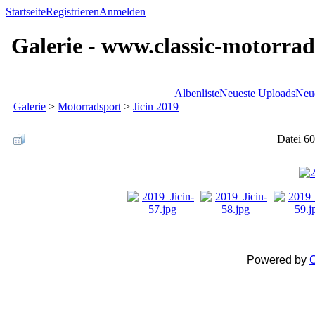
Startseite
Registrieren
Anmelden
Galerie - www.classic-motorrad
Albenliste
Neueste Uploads
Neu
Galerie
>
Motorradsport
>
Jicin 2019
Datei 6
Powered by
C