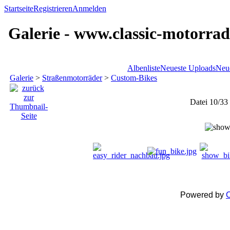
Startseite
Registrieren
Anmelden
Galerie - www.classic-motorrad
Albenliste
Neueste Uploads
Neu
Galerie
>
Straßenmotorräder
>
Custom-Bikes
Datei 10/33
Powered by
C