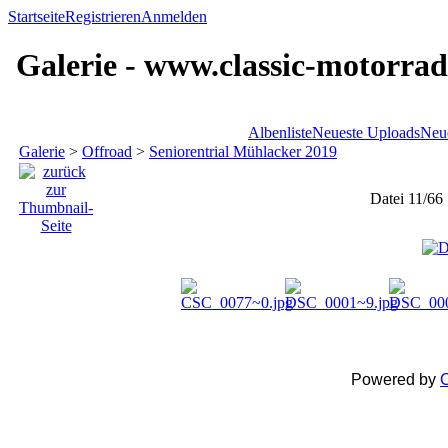
Startseite
Registrieren
Anmelden
Galerie - www.classic-motorrad
Albenliste
Neueste Uploads
Neu
Galerie
>
Offroad
>
Seniorentrial Mühlacker 2019
Datei 11/66
Powered by
C