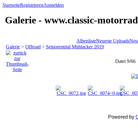
Startseite
Registrieren
Anmelden
Galerie - www.classic-motorrad
Albenliste
Neueste Uploads
Neu
Galerie
>
Offroad
>
Seniorentrial Mühlacker 2019
Datei 9/66
Powered by
C