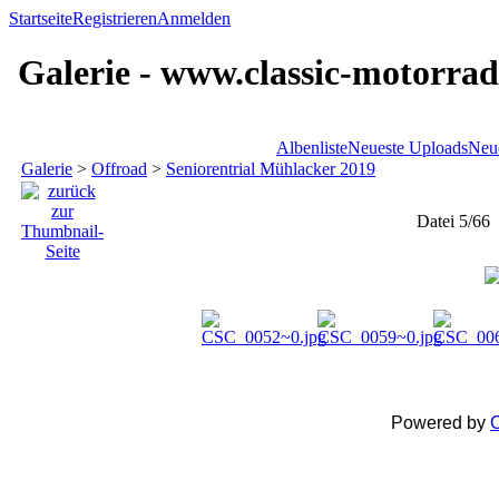
Startseite
Registrieren
Anmelden
Galerie - www.classic-motorrad
Albenliste
Neueste Uploads
Neu
Galerie
>
Offroad
>
Seniorentrial Mühlacker 2019
Datei 5/66
Powered by
C