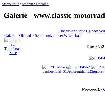
Startseite
Registrieren
Anmelden
Galerie - www.classic-motorrad
Albenliste
Neueste Uploads
Neu
Galerie
>
Offroad
>
Seniorentrial in der Wüstenbach
Datei 34/52
Powered by
C