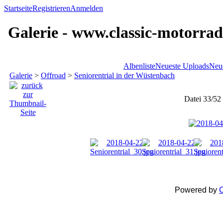
Startseite
Registrieren
Anmelden
Galerie - www.classic-motorrad
Albenliste
Neueste Uploads
Neu
Galerie
>
Offroad
>
Seniorentrial in der Wüstenbach
Datei 33/52
Powered by
C