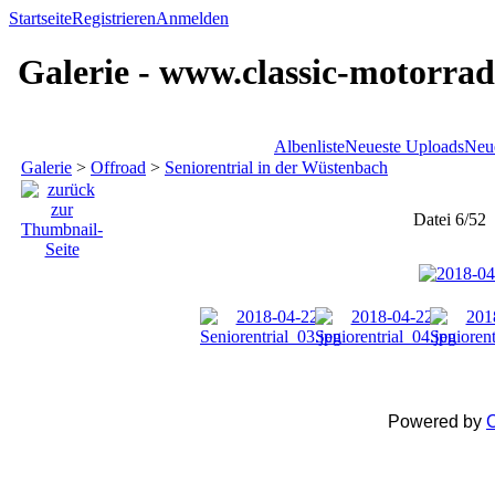
Startseite
Registrieren
Anmelden
Galerie - www.classic-motorrad
Albenliste
Neueste Uploads
Neu
Galerie
>
Offroad
>
Seniorentrial in der Wüstenbach
Datei 6/52
Powered by
C