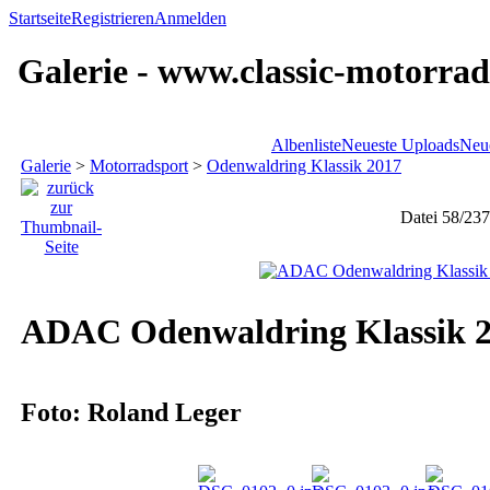
Startseite
Registrieren
Anmelden
Galerie - www.classic-motorrad
Albenliste
Neueste Uploads
Neu
Galerie
>
Motorradsport
>
Odenwaldring Klassik 2017
Datei 58/237
ADAC Odenwaldring Klassik 20
Foto: Roland Leger