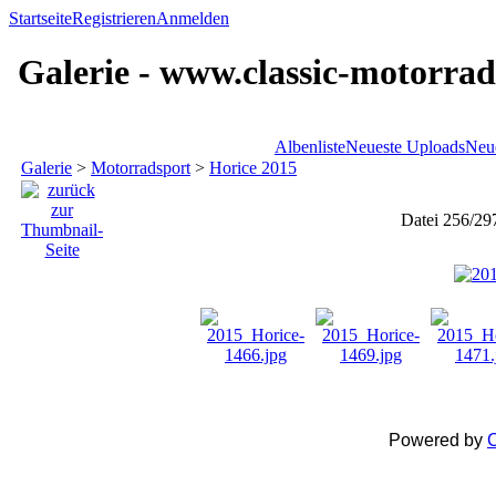
Startseite
Registrieren
Anmelden
Galerie - www.classic-motorrad
Albenliste
Neueste Uploads
Neu
Galerie
>
Motorradsport
>
Horice 2015
Datei 256/29
Powered by
C