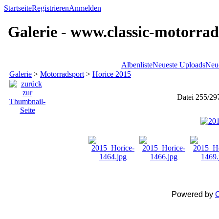
Startseite
Registrieren
Anmelden
Galerie - www.classic-motorrad
Albenliste
Neueste Uploads
Neu
Galerie
>
Motorradsport
>
Horice 2015
Datei 255/29
Powered by
C