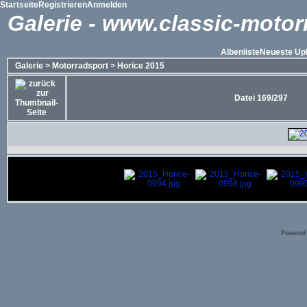
Startseite
Registrieren
Anmelden
Galerie - www.classic-motor
Albenliste
Neueste Up
Galerie
>
Motorradsport
>
Horice 2015
Datei 169/297
Powered