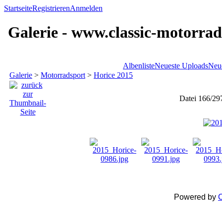
Startseite
Registrieren
Anmelden
Galerie - www.classic-motorrad
Albenliste
Neueste Uploads
Neu
Galerie
>
Motorradsport
>
Horice 2015
Datei 166/29
Powered by
C