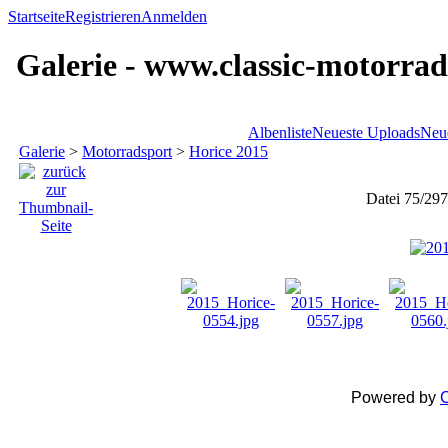
Startseite
Registrieren
Anmelden
Galerie - www.classic-motorrad
Albenliste
Neueste Uploads
Neu
Galerie
>
Motorradsport
>
Horice 2015
Datei 75/297
Powered by
C