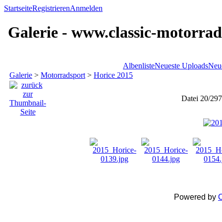
Startseite
Registrieren
Anmelden
Galerie - www.classic-motorrad
Albenliste
Neueste Uploads
Neu
Galerie
>
Motorradsport
>
Horice 2015
Datei 20/297
Powered by
C