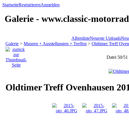
Startseite
Registrieren
Anmelden
Galerie - www.classic-motorrad
Albenliste
Neueste Uploads
Neu
Galerie
>
Museen + Ausstellungen + Treffen
>
Oldtimer Treff Ove
Datei 50/51
Oldtimer Treff Ovenhausen 20