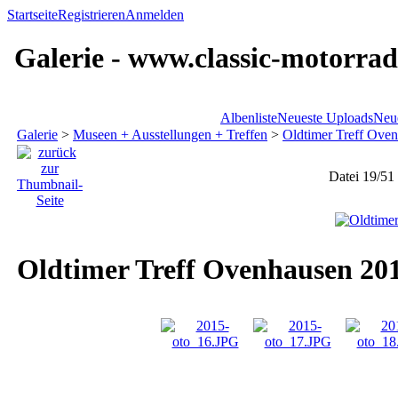
Startseite
Registrieren
Anmelden
Galerie - www.classic-motorrad
Albenliste
Neueste Uploads
Neu
Galerie
>
Museen + Ausstellungen + Treffen
>
Oldtimer Treff Ove
Datei 19/51
Oldtimer Treff Ovenhausen 20